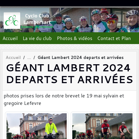
Panneau de gestion des cookies
Accueil
La vie du club
Photos & vidéos
Contact et Plan
Accueil
Géant Lambert 2024 departs et arrivées
GÉANT LAMBERT 2024
DEPARTS ET ARRIVÉES
photos prises lors de notre brevet le 19 mai sylvain et
gregoire Lefevre