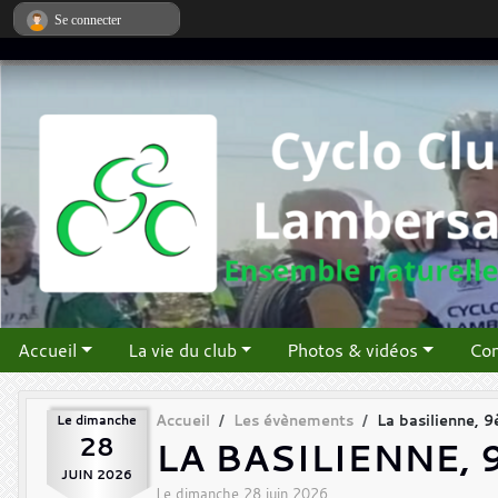
Panneau de gestion des cookies
Se connecter
Accueil
La vie du club
Photos & vidéos
Con
Le
dimanche
Accueil
Les évènements
La basilienne, 
28
LA BASILIENNE, 
JUIN
2026
Le
dimanche
28
juin
2026