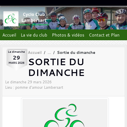
Panneau de gestion des cookies
Accueil
La vie du club
Photos & vidéos
Contact et Plan
Le
dimanche
Accueil
Sortie du dimanche
29
SORTIE DU
MARS
2026
DIMANCHE
Le
dimanche
29
mars
2026
Lieu :
pomme d'amour
Lambersart