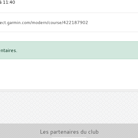
à 11:40
onnect.garmin.com/modern/course/422187902
ntaires.
Les partenaires du club