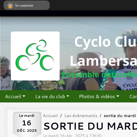
Panneau de gestion des cookies
Se connecter
Accueil
La vie du club
Photos & vidéos
Con
Le
mardi
Accueil
Les évènements
sortie du mardi
16
SORTIE DU MARD
DÉC.
2025
Le
mardi
16
déc.
2025
à 13h30