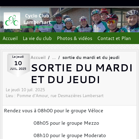
Panneau de gestion des cookies
Accueil
La vie du club
Photos & vidéos
Contact et Plan
Le
jeudi
Accueil
sortie du mardi et du jeudi
10
SORTIE DU MARDI
JUIL.
2025
ET DU JEUDI
Le
jeudi
10
juil.
2025
Lieu :
Pomme d'Amour, rue Desmazières
Lambersart
Rendez vous à 08h00 pour le groupe Véloce
08h05 pour le groupe Mezzo
08h10 pour le groupe Moderato