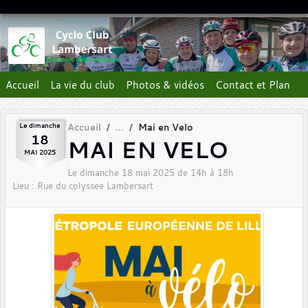
Panneau de gestion des cookies
Accueil
La vie du club
Photos & vidéos
Contact et Plan
Le
dimanche
Accueil
Mai en Velo
18
MAI EN VELO
MAI
2025
Le
dimanche
18
mai
2025
de 14h à 18h
Lieu :
Rue du colyssee
Lambersart