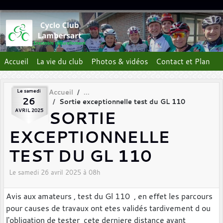
Panneau de gestion des cookies
Accueil
La vie du club
Photos & vidéos
Contact et Plan
Le
samedi
Accueil
26
Sortie exceptionnelle test du GL 110
SORTIE
AVRIL
2025
EXCEPTIONNELLE
TEST DU GL 110
Le
samedi
26
avril
2025
à 08h
Avis aux amateurs , test du Gl 110 , en effet les parcours
pour causes de travaux ont etes validés tardivement d ou
l'obligation de tester cete derniere distance avant