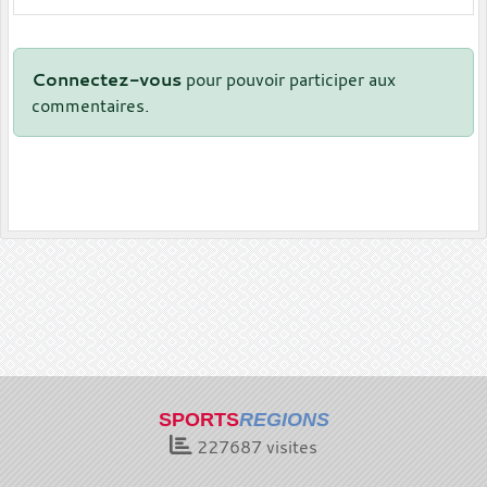
Connectez-vous
pour pouvoir participer aux
commentaires.
SPORTS
REGIONS
227687
visites