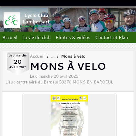
Panneau de gestion des cookies
Accueil
La vie du club
Photos & vidéos
Contact et Plan
Le
dimanche
Accueil
Mons à velo
20
MONS À VELO
AVRIL
2025
Le
dimanche
20
avril
2025
Lieu :
centre aéré du Baroeul
59370
MONS EN BAROEUL