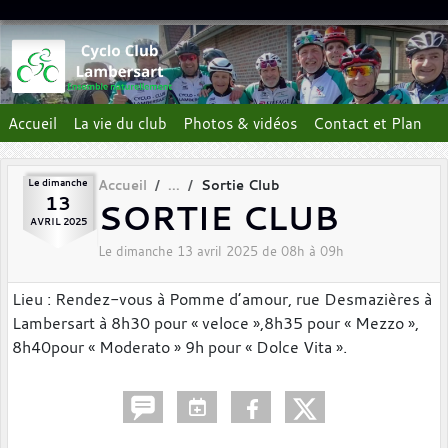
Panneau de gestion des cookies
Accueil
La vie du club
Photos & vidéos
Contact et Plan
Le
dimanche
Accueil
Sortie Club
13
SORTIE CLUB
AVRIL
2025
Le
dimanche
13
avril
2025
de 08h à 09h
Lieu : Rendez-vous à Pomme d’amour, rue Desmazières à
Lambersart à 8h30 pour « veloce »,8h35 pour « Mezzo »,
8h40pour « Moderato » 9h pour « Dolce Vita ».