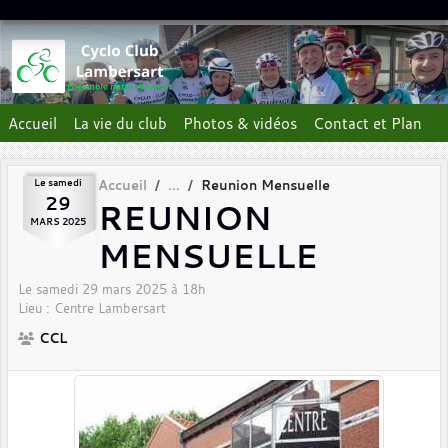
Panneau de gestion des cookies
Accueil
La vie du club
Photos & vidéos
Contact et Plan
Le
samedi
Accueil
Reunion Mensuelle
29
REUNION
MARS
2025
MENSUELLE
Le
samedi
29
mars
2025
à 18h
Lieu :
Centre
Lambersart
CCL