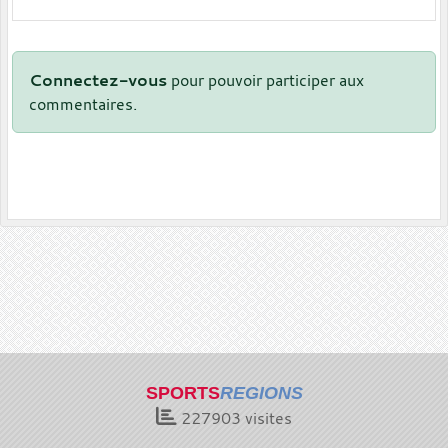
Connectez-vous
pour pouvoir participer aux
commentaires.
SPORTS
REGIONS
227903
visites