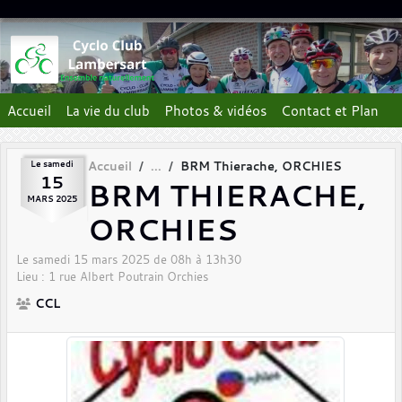
Panneau de gestion des cookies
Accueil
La vie du club
Photos & vidéos
Contact et Plan
Le
samedi
Accueil
BRM Thierache, ORCHIES
15
BRM THIERACHE,
MARS
2025
ORCHIES
Le
samedi
15
mars
2025
de 08h à 13h30
Lieu :
1 rue Albert Poutrain
Orchies
CCL