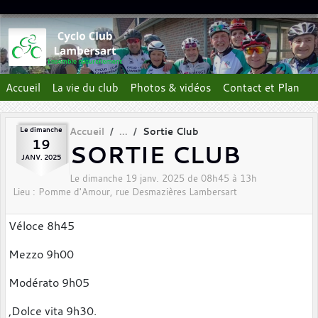
Panneau de gestion des cookies
Accueil
La vie du club
Photos & vidéos
Contact et Plan
Le
dimanche
Accueil
Sortie Club
19
SORTIE CLUB
JANV.
2025
Le
dimanche
19
janv.
2025
de 08h45 à 13h
Lieu :
Pomme d'Amour, rue Desmazières
Lambersart
Véloce 8h45
Mezzo 9h00
Modérato 9h05
,Dolce vita 9h30.